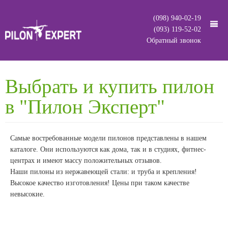
(098) 940-02-19
(093) 119-52-02
Обратный звонок
.
Пилоны
Выбрать и купить пилон
Доставка
Все модели
в "Пилон Эксперт"
О нас
2 в 1: статика + динамика
Самые востребованные модели пилонов представлены в нашем
Вопросы
Cтатика (не крутятся)
каталоге. Они используются как дома, так и в студиях, фитнес-
Контакты
Несъемные (стационарные)
центрах и имеют массу положительных отзывов.
Наши пилоны из нержавеющей стали: и труба и крепления!
Быстросъемные
Высокое качество изготовления! Цены при таком качестве
невысокие.
Гильза декоративная