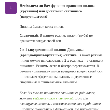
Необходима ли Вам функция вращения пилона
1
(крутяшка) или достаточно статичного
(некрутящегося)?
Пилоны бывают таких типов:
Статичный.
В данном режиме пилон (труба) не
вращается вокруг своей оси.
2 в 1 (двухрежимный пилон): Динамика
(вращающийся/крутяшка) /статика.
В таком режиме
пилон можно использовать в 2-х режимах – в статике и
динамике. Режимы легко и быстро переключаются. В
режиме «динамика» пилон вращается вокруг своей оси
и позволяет эффектно выполнить определенные
спортивные и танцевальные элементы.
Если Вы только начинаете заниматься pole-dance,
можете
выбрать пилон статичный
. Если Вы
планируете освоить и сложные элементы в pole-dance
и хотите сэкономить в дальнейшем, то рекомендуем