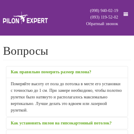
(098) 940-02-19
(093) 119-52-02
Обратный звонок
.
Пилоны
Вопросы
Доставка
Все модели
О нас
2 в 1: статика + динамика
Как правильно померять размер пилона?
Вопросы
Cтатика (не крутятся)
Померяйте высоту от пола до потолка в месте его установки
с точностью до 1 см. При замере необходимо, чтобы полотно
Контакты
Несъемные (стационарные)
рулетки было натянуто и располагалось максимально
вертикально. Лучше делать это вдвоем или лазерной
Быстросъемные
рулеткой.
Гильза декоративная
Как установить пилон на гипсокартонный потолок?