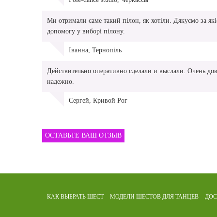
Ми отримали саме такий пілон, як хотіли. Дякуємо за якіс
допомогу у виборі пілону.
Іванна, Тернопіль
Действительно оперативно сделали и выслали. Очень дов
надежно.
Сергей, Кривой Рог
ОСТАВЬТЕ ВАШ ОТЗЫВ
КАК ВЫБРАТЬ ШЕСТ
МОДЕЛИ ШЕСТОВ
ДЛЯ ТАНЦЕВ
ДОС